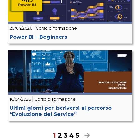
20/04/2026
Corso di formazione
Power BI – Beginners
16/04/2026
Corso di formazione
Ultimi giorni per iscriversi al percorso
“Evoluzione del Service”
1
2
3
4
5