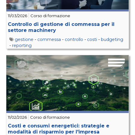
11/03/2026
Corso di formazione
Controllo di gestione di commessa per il
settore machinery
gestione
-
commessa
-
controllo
-
costi
-
budgeting
-
reporting
11/02/2026
Corso di formazione
Costi e consumi energetici: strategie e
modalità di risparmio per l'impresa