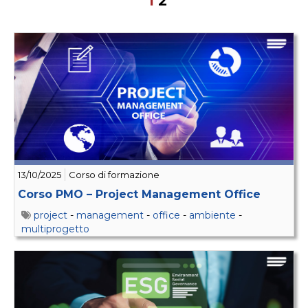
1
2
13/10/2025
Corso di formazione
Corso PMO – Project Management Office
project
-
management
-
office
-
ambiente
-
multiprogetto