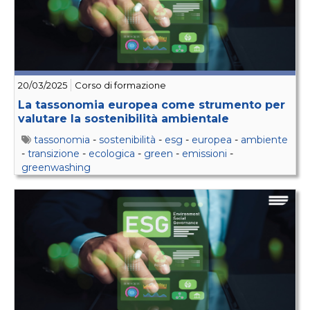
20/03/2025
Corso di formazione
La tassonomia europea come strumento per
valutare la sostenibilità ambientale
tassonomia
-
sostenibilità
-
esg
-
europea
-
ambiente
-
transizione
-
ecologica
-
green
-
emissioni
-
greenwashing