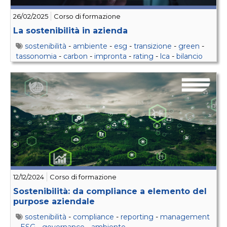
26/02/2025
Corso di formazione
La sostenibilità in azienda
sostenibilità
-
ambiente
-
esg
-
transizione
-
green
-
tassonomia
-
carbon
-
impronta
-
rating
-
lca
-
bilancio
12/12/2024
Corso di formazione
Sostenibilità: da compliance a elemento del
purpose aziendale
sostenibilità
-
compliance
-
reporting
-
management
-
ESG
-
governance
-
ambiente