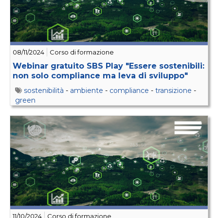
08/11/2024
Corso di formazione
Webinar gratuito SBS Play "Essere sostenibili:
non solo compliance ma leva di sviluppo"
sostenibilità
-
ambiente
-
compliance
-
transizione
-
green
11/10/2024
Corso di formazione