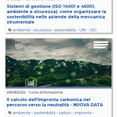
Sistemi di gestione (ISO 14001 e 45001,
ambiente e sicurezza): come organizzare la
sostenibilità nelle aziende della meccanica
strumentale
ambiente
-
sicurezza
-
sostenibilità
-
UNI
-
ISO
26/08/2024
Corso di formazione
Il calcolo dell'impronta carbonica nel
percorso verso la neutralità - NUOVA DATA
ambiente
-
sostenibilità
-
carbon
-
impronta
-