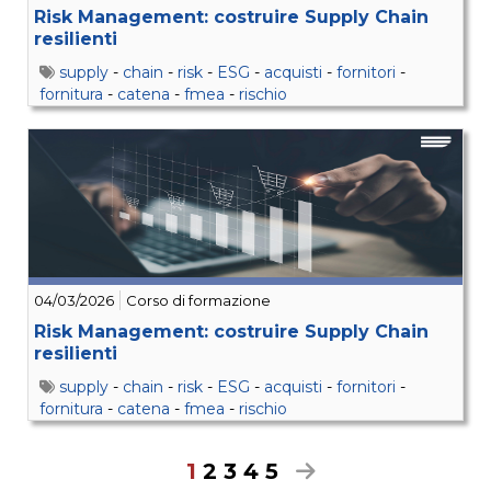
Risk Management: costruire Supply Chain
resilienti
supply
-
chain
-
risk
-
ESG
-
acquisti
-
fornitori
-
fornitura
-
catena
-
fmea
-
rischio
04/03/2026
Corso di formazione
Risk Management: costruire Supply Chain
resilienti
supply
-
chain
-
risk
-
ESG
-
acquisti
-
fornitori
-
fornitura
-
catena
-
fmea
-
rischio
1
2
3
4
5