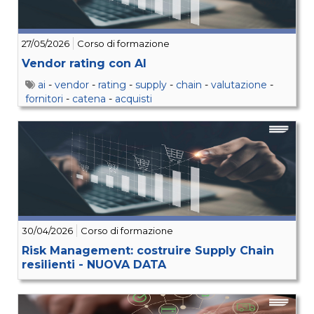
27/05/2026
Corso di formazione
Vendor rating con AI
ai
-
vendor
-
rating
-
supply
-
chain
-
valutazione
-
fornitori
-
catena
-
acquisti
30/04/2026
Corso di formazione
Risk Management: costruire Supply Chain
resilienti - NUOVA DATA