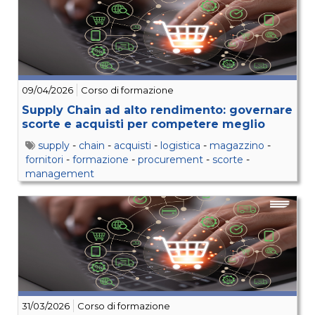
09/04/2026
Corso di formazione
Supply Chain ad alto rendimento: governare
scorte e acquisti per competere meglio
supply
-
chain
-
acquisti
-
logistica
-
magazzino
-
fornitori
-
formazione
-
procurement
-
scorte
-
management
31/03/2026
Corso di formazione