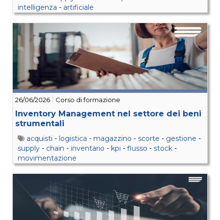
intelligenza
-
artificiale
26/06/2026
Corso di formazione
Inventory Management nel settore dei beni
strumentali
acquisti
-
logistica
-
magazzino
-
scorte
-
gestione
-
supply
-
chain
-
inventario
-
kpi
-
flusso
-
stock
-
movimentazione