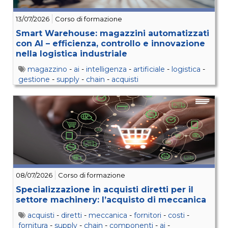
13/07/2026
Corso di formazione
Smart Warehouse: magazzini automatizzati
con AI – efficienza, controllo e innovazione
nella logistica industriale
magazzino
-
ai
-
intelligenza
-
artificiale
-
logistica
-
gestione
-
supply
-
chain
-
acquisti
08/07/2026
Corso di formazione
Specializzazione in acquisti diretti per il
settore machinery: l’acquisto di meccanica
acquisti
-
diretti
-
meccanica
-
fornitori
-
costi
-
fornitura
-
supply
-
chain
-
componenti
-
ai
-