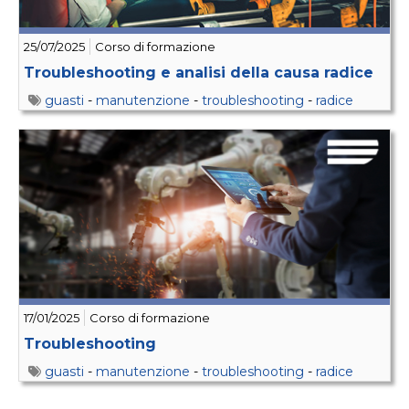
25/07/2025
Corso di formazione
Troubleshooting e analisi della causa radice
guasti
-
manutenzione
-
troubleshooting
-
radice
17/01/2025
Corso di formazione
Troubleshooting
guasti
-
manutenzione
-
troubleshooting
-
radice