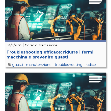
04/11/2025
Corso di formazione
Troubleshooting efficace: ridurre i fermi
macchina e prevenire guasti
guasti
-
manutenzione
-
troubleshooting
-
radice