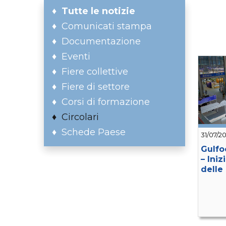
Tutte le notizie
Comunicati stampa
Documentazione
Eventi
Fiere collettive
Fiere di settore
Corsi di formazione
Circolari
Schede Paese
31/07/2
Gulfo
– Iniz
delle