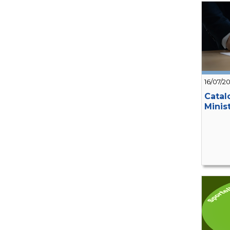
16/07/2
Catal
Minis