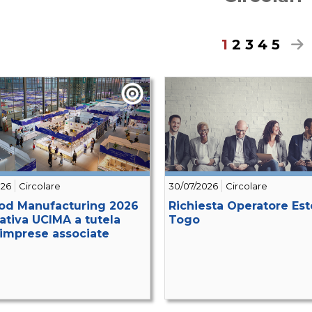
1
2
3
4
5
026
Circolare
30/07/2026
Circolare
od Manufacturing 2026
Richiesta Operatore Est
iativa UCIMA a tutela
Togo
 imprese associate