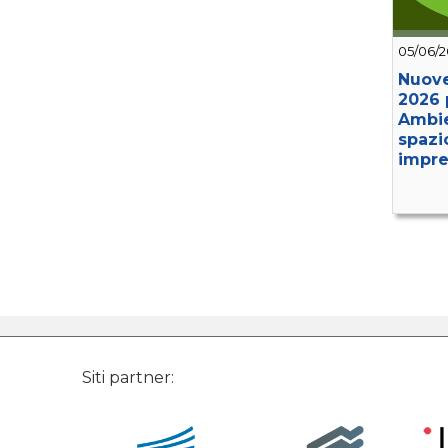
05/06/
Nuove
2026 
Ambie
spazi
impre
Siti partner: