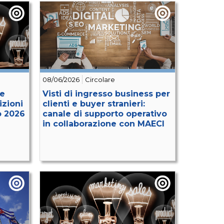
08/06/2026
Circolare
le
Visti di ingresso business per
izioni
clienti e buyer stranieri:
o 2026
canale di supporto operativo
in collaborazione con MAECI