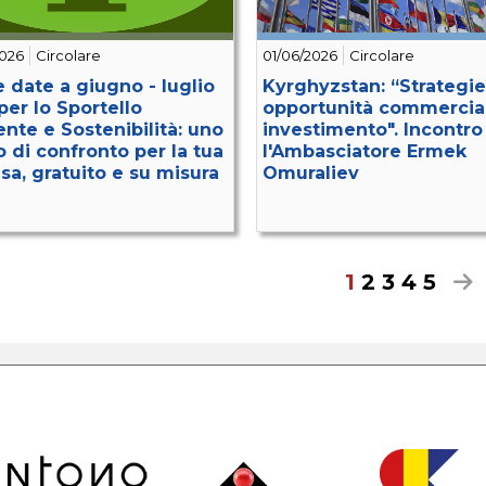
2026
Circolare
01/06/2026
Circolare
 date a giugno - luglio
Kyrghyzstan: “Strategie
per lo Sportello
opportunità commercial
nte e Sostenibilità: uno
investimento". Incontro
o di confronto per la tua
l'Ambasciatore Ermek
sa, gratuito e su misura
Omuraliev
1
2
3
4
5