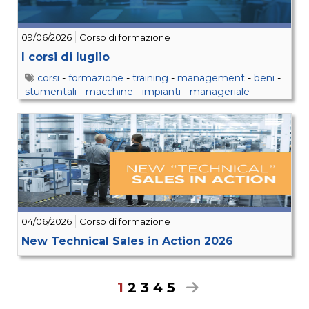
09/06/2026
Corso di formazione
I corsi di luglio
corsi
-
formazione
-
training
-
management
-
beni
-
stumentali
-
macchine
-
impianti
-
manageriale
04/06/2026
Corso di formazione
New Technical Sales in Action 2026
1
2
3
4
5