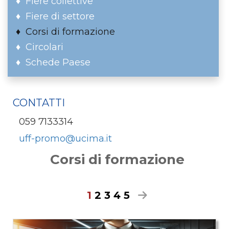
Fiere collettive
Fiere di settore
Corsi di formazione
Circolari
Schede Paese
CONTATTI
059 7133314
uff-promo@ucima.it
Corsi di formazione
1
2
3
4
5