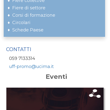
Fiere collettive
Fiere di settore
Corsi di formazione
Circolari
Schede Paese
CONTATTI
059 7133314
uff-promo@ucima.it
Eventi