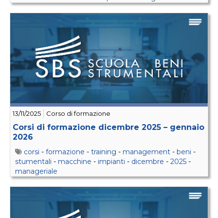
13/11/2025
Corso di formazione
Corsi di formazione dicembre 2025 – gennaio
2026
corsi
-
formazione
-
training
-
management
-
beni
-
stumentali
-
macchine
-
impianti
-
dicembre
-
2025
-
manageriale