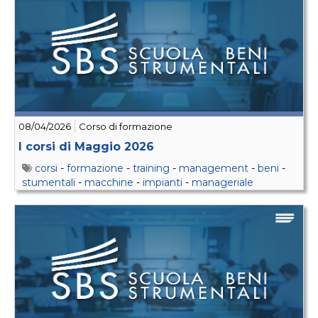
08/04/2026
Corso di formazione
I corsi di Maggio 2026
corsi
-
formazione
-
training
-
management
-
beni
-
stumentali
-
macchine
-
impianti
-
manageriale