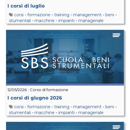
I corsi di luglio
corsi
-
formazione
-
training
-
management
-
beni
-
stumentali
-
macchine
-
impianti
-
manageriale
12/05/2026
Corso di formazione
I corsi di giugno 2026
corsi
-
formazione
-
training
-
management
-
beni
-
stumentali
-
macchine
-
impianti
-
manageriale