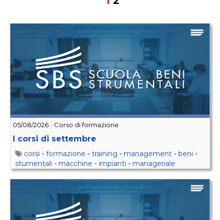
1
2
05/08/2026
Corso di formazione
I corsi di settembre
corsi
-
formazione
-
training
-
management
-
beni
-
stumentali
-
macchine
-
impianti
-
manageriale