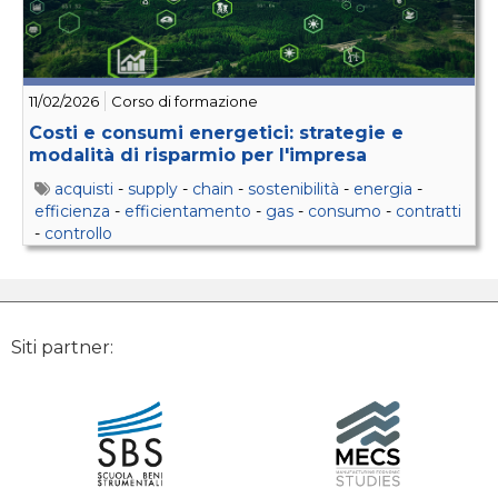
11/02/2026
Corso di formazione
Costi e consumi energetici: strategie e
modalità di risparmio per l'impresa
acquisti
-
supply
-
chain
-
sostenibilità
-
energia
-
efficienza
-
efficientamento
-
gas
-
consumo
-
contratti
-
controllo
Siti partner: