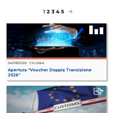
1
2
3
4
5
04/08/2026
Circolare
Apertura “Voucher Doppia Transizione
2026”