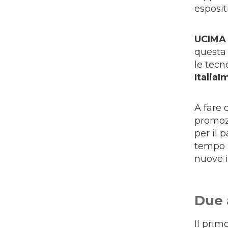
esposit
UCIMA
questa 
le tecn
ItaliaI
A fare 
promozi
per il 
tempo u
nuove i
Due 
Il prim