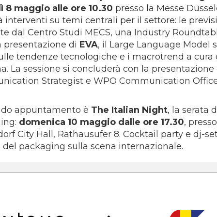
ì 8 maggio alle ore 10.30
presso la Messe Düsseldo
à interventi su temi centrali per il settore: le pre
te dal Centro Studi MECS, una Industry Roundtable t
 la presentazione di
EVA
, il Large Language Model s
ulle tendenze tecnologiche e i macrotrend a cura
. La sessione si concluderà con la presentazione 
ication Strategist e WPO Communication Office
ondo appuntamento è
The Italian Night
, la serata
ing:
domenica 10 maggio dalle ore 17.30
, press
orf City Hall, Rathausufer 8. Cocktail party e dj-se
o del packaging sulla scena internazionale.