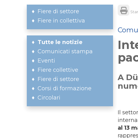
Fiere di settore
Sta
Fiere in collettiva
Comun
Int
Tutte le notizie
Comunicati stampa
pac
Eventi
Fiere collettive
A Dü
Fiere di settore
nume
Corsi di formazione
Circolari
Il sett
interna
al 13 
rappres