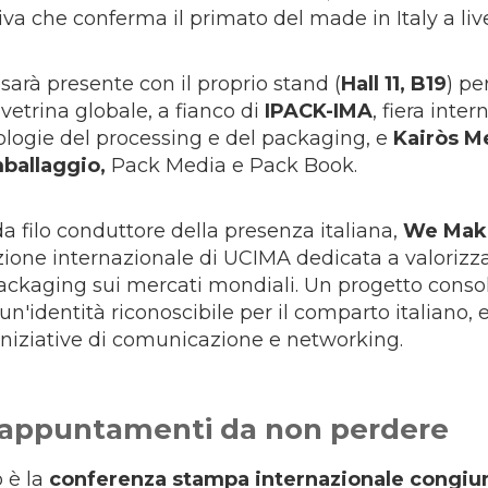
iva che conferma il primato del made in Italy a liv
sarà presente con il proprio stand (
Hall 11, B19
) pe
vetrina globale, a fianco di
IPACK-IMA
, fiera inte
ologie del processing e del packaging, e
Kairòs M
mballaggio,
Pack Media e Pack Book.
da filo conduttore della presenza italiana,
We Mak
one internazionale di UCIMA dedicata a valorizzar
packaging sui mercati mondiali. Un progetto consol
n'identità riconoscibile per il comparto italiano, 
niziative di comunicazione e networking.
appuntamenti da non perdere
o è la
conferenza stampa internazionale congiu