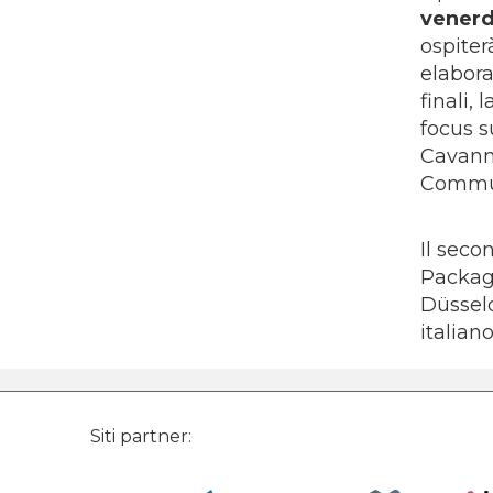
venerd
ospiter
elabora
finali,
focus s
Cavanna
Commun
Il sec
Packag
Düsseld
italian
Siti partner: