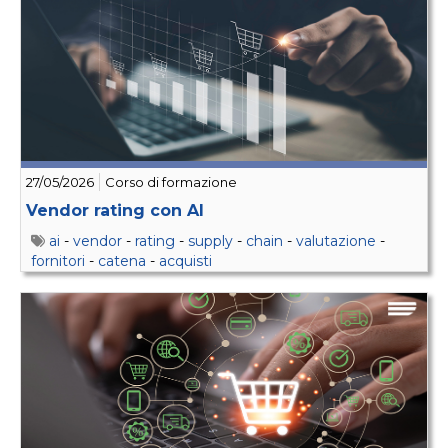
27/05/2026
Corso di formazione
Vendor rating con AI
ai
-
vendor
-
rating
-
supply
-
chain
-
valutazione
-
fornitori
-
catena
-
acquisti