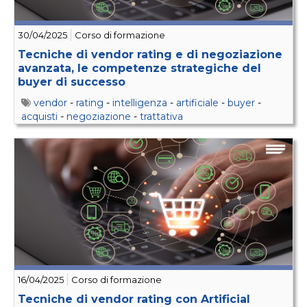
30/04/2025
Corso di formazione
Tecniche di vendor rating e di negoziazione
avanzata, le competenze strategiche del
buyer di successo
vendor
-
rating
-
intelligenza
-
artificiale
-
buyer
-
acquisti
-
negoziazione
-
trattativa
16/04/2025
Corso di formazione
Tecniche di vendor rating con Artificial