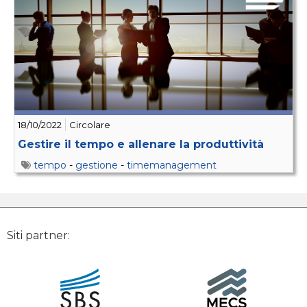
18/10/2022
Circolare
Gestire il tempo e allenare la produttività
tempo
-
gestione
-
timemanagement
Siti partner: