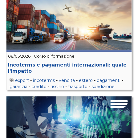
08/05/2026
Corso di formazione
Incoterms e pagamenti internazionali: quale
l'impatto
export
-
incoterms
-
vendita
-
estero
-
pagamenti
-
garanzia
-
credito
-
rischio
-
trasporto
-
spedizione