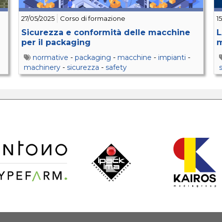
27/05/2025
Corso di formazione
1
Sicurezza e conformità delle macchine
L
per il packaging
m
normative
-
packaging
-
macchine
-
impianti
-
machinery
-
sicurezza
-
safety