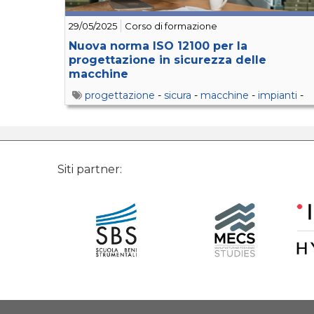
29/05/2025
Corso di formazione
Nuova norma ISO 12100 per la
progettazione in sicurezza delle
macchine
progettazione
-
sicura
-
macchine
-
impianti
-
safety
-
machinery
-
risk
-
reduction
Siti partner: