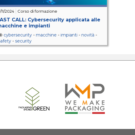
5/11/2024
Corso di formazione
AST CALL: Cybersecurity applicata alle
acchine e impianti
cybersecurity
-
macchine
-
impianti
-
novità
-
safety
-
security