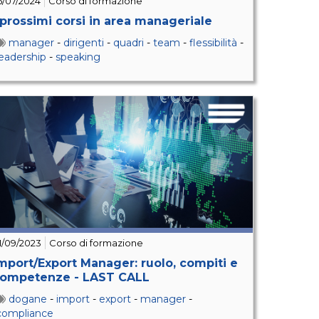
5/07/2024
Corso di formazione
 prossimi corsi in area manageriale
manager
-
dirigenti
-
quadri
-
team
-
flessibilità
-
leadership
-
speaking
1/09/2023
Corso di formazione
mport/Export Manager: ruolo, compiti e
ompetenze - LAST CALL
dogane
-
import
-
export
-
manager
-
compliance