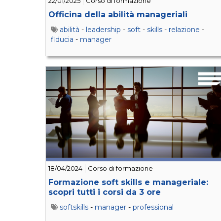
22/01/2025
Corso di formazione
Officina della abilità manageriali
abilità
-
leadership
-
soft
-
skills
-
relazione
-
fiducia
-
manager
18/04/2024
Corso di formazione
Formazione soft skills e manageriale:
scopri tutti i corsi da 3 ore
softskills
-
manager
-
professional