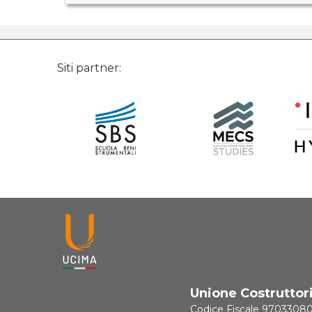
Siti partner:
Unione Costruttor
Codice Fiscale 9703308