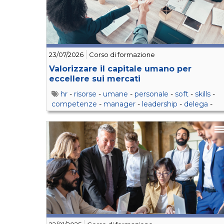
23/07/2026
Corso di formazione
Valorizzare il capitale umano per
eccellere sui mercati
hr
-
risorse
-
umane
-
personale
-
soft
-
skills
-
competenze
-
manager
-
leadership
-
delega
-
feedback
-
retention