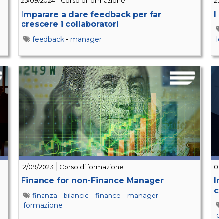
25/09/2024
Corso di formazione
2
Imparare a dare feedback per far
I
crescere i collaboratori
feedback
-
manager
12/09/2023
Corso di formazione
0
Finance for non-Finance Manager
I
c
finanza
-
bilancio
-
finance
-
manager
-
formazione