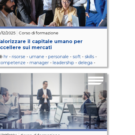
0/12/2025
Corso di formazione
alorizzare il capitale umano per
ccellere sui mercati
hr
-
risorse
-
umane
-
personale
-
soft
-
skills
-
competenze
-
manager
-
leadership
-
delega
-
feedback
-
retention