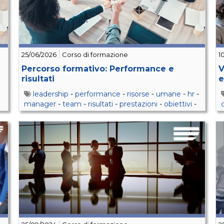
25/06/2026
Corso di formazione
1
Percorso formativo: Performance e
V
risultati
e
leadership
-
performance
-
risorse
-
umane
-
hr
-
manager
-
team
-
risultati
-
prestazioni
-
obiettivi
-
soft
-
skills
-
delega
-
feedback
-
tempo
-
gestione