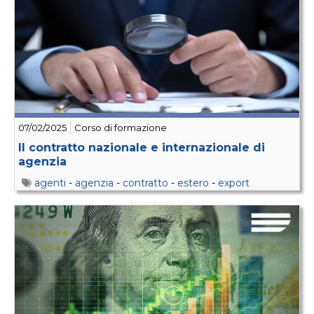
07/02/2025
Corso di formazione
Il contratto nazionale e internazionale di
agenzia
agenti
-
agenzia
-
contratto
-
estero
-
export