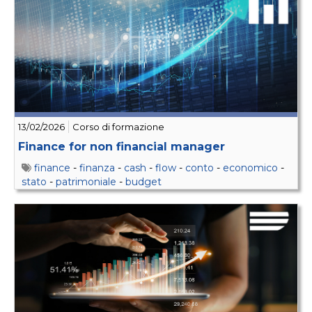
13/02/2026
Corso di formazione
Finance for non financial manager
finance
-
finanza
-
cash
-
flow
-
conto
-
economico
-
stato
-
patrimoniale
-
budget