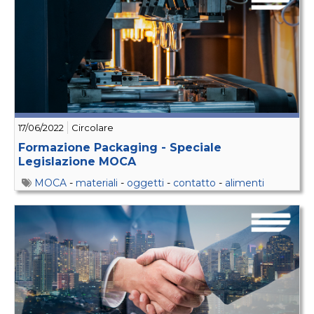
17/06/2022
Circolare
Formazione Packaging - Speciale
Legislazione MOCA
MOCA
-
materiali
-
oggetti
-
contatto
-
alimenti