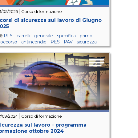
3/05/2025
Corso di formazione
 corsi di sicurezza sul lavoro di Giugno
025
RLS
-
carrelli
-
generale
-
specifica
-
primo
-
soccorso
-
antincendio
-
PES
-
PAV
-
sicurezza
7/09/2024
Corso di formazione
icurezza sul lavoro - programma
ormazione ottobre 2024