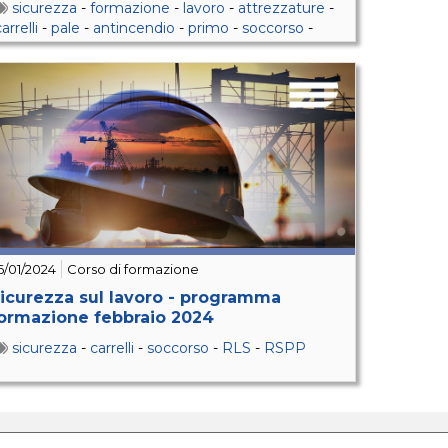
sicurezza
-
formazione
-
lavoro
-
attrezzature
-
arrelli
-
pale
-
antincendio
-
primo
-
soccorso
-
iisocianati
6/01/2024
Corso di formazione
icurezza sul lavoro - programma
ormazione febbraio 2024
sicurezza
-
carrelli
-
soccorso
-
RLS
-
RSPP