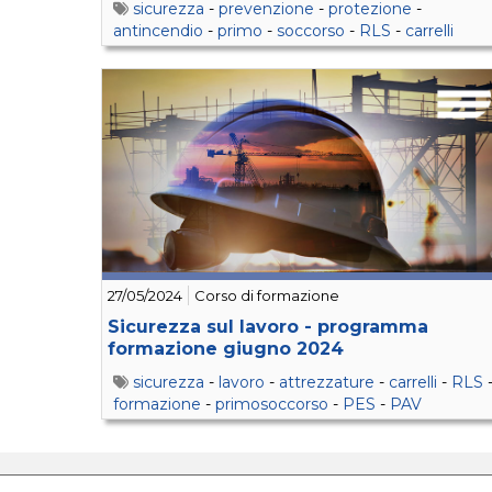
sicurezza
-
prevenzione
-
protezione
-
antincendio
-
primo
-
soccorso
-
RLS
-
carrelli
27/05/2024
Corso di formazione
Sicurezza sul lavoro - programma
formazione giugno 2024
sicurezza
-
lavoro
-
attrezzature
-
carrelli
-
RLS
formazione
-
primosoccorso
-
PES
-
PAV