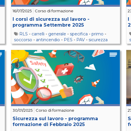
16/07/2025
Corso di formazione
2
I corsi di sicurezza sul lavoro -
I
programma Settembre 2025
2
RLS
-
carrelli
-
generale
-
specifica
-
primo
-
soccorso
-
antincendio
-
PES
-
PAV
-
sicurezza
30/01/2025
Corso di formazione
2
Sicurezza sul lavoro - programma
S
formazione di Febbraio 2025
f