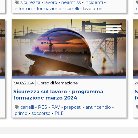
sicurezza
-
lavoro
-
nearmiss
-
incidenti
-
infortuni
-
formazione
-
carrelli
-
lavoratori
c
d
19/02/2024
Corso di formazione
2
Sicurezza sul lavoro - programma
S
formazione marzo 2024
f
-
carrelli
-
PES
-
PAV
-
preposti
-
antincendio
-
primo
-
soccorso
-
PLE