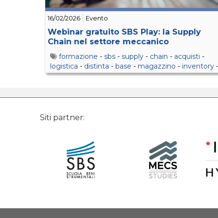
16/02/2026
Evento
Webinar gratuito SBS Play: la Supply
Chain nel settore meccanico
formazione
-
sbs
-
supply
-
chain
-
acquisti
-
logistica
-
distinta
-
base
-
magazzino
-
inventory
scorte
-
gestione
Siti partner: