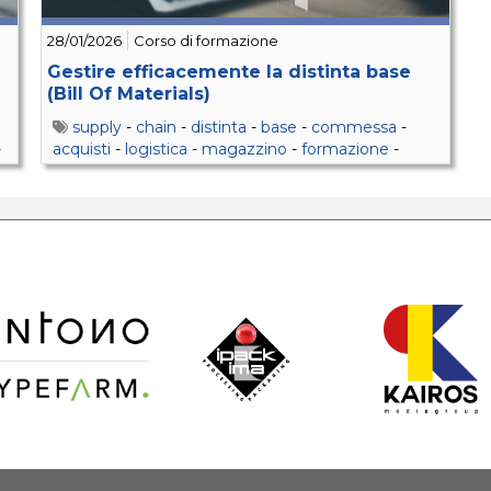
28/01/2026
Corso di formazione
Gestire efficacemente la distinta base
(Bill Of Materials)
supply
-
chain
-
distinta
-
base
-
commessa
-
-
acquisti
-
logistica
-
magazzino
-
formazione
-
fornitori
-
ordini
-
ricambi
-
scorte