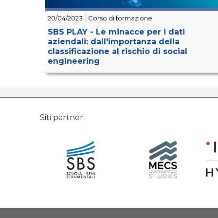
20/04/2023
Corso di formazione
SBS PLAY - Le minacce per i dati
aziendali: dall'importanza della
classificazione al rischio di social
engineering
social
-
engineering
-
rischio
-
attacco
-
data
-
protection
Siti partner: