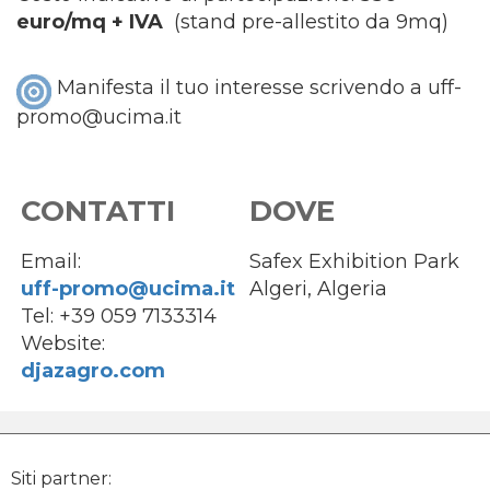
euro/mq + IVA
(stand pre-allestito da 9mq)
Manifesta il tuo interesse scrivendo a
uff-
promo@ucima.it
CONTATTI
DOVE
Email:
Safex Exhibition Park
uff-promo@ucima.it
Algeri, Algeria
Tel: +39 059 7133314
Website:
djazagro.com
Siti partner: