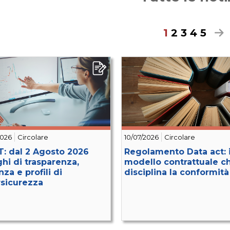
1
2
3
4
5
2026
Circolare
10/07/2026
Circolare
T: dal 2 Agosto 2026
Regolamento Data act: i
ghi di trasparenza,
modello contrattuale c
nza e profili di
disciplina la conformità
sicurezza