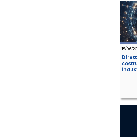
15/06/2
Dirett
costr
indust