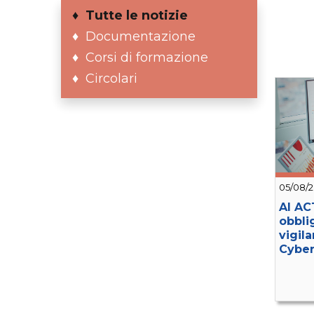
Tutte le notizie
Documentazione
Corsi di formazione
Circolari
05/08/
AI AC
obbli
vigila
Cyber