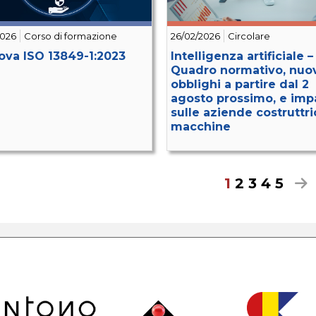
2026
Corso di formazione
26/02/2026
Circolare
ova ISO 13849-1:2023
Intelligenza artificiale –
Quadro normativo, nuo
obblighi a partire dal 2
agosto prossimo, e impa
sulle aziende costruttric
macchine
1
2
3
4
5