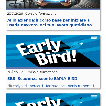
27/01/2026
Corso di formazione
AI in azienda: il corso base per iniziare a
usarla davvero, nel tuo lavoro quotidiano
30/07/2025
Corso di formazione
SBS: Scadenza sconto EARLY BIRD
earlybird
-
percorsi
-
formazione
-
benistrumentali