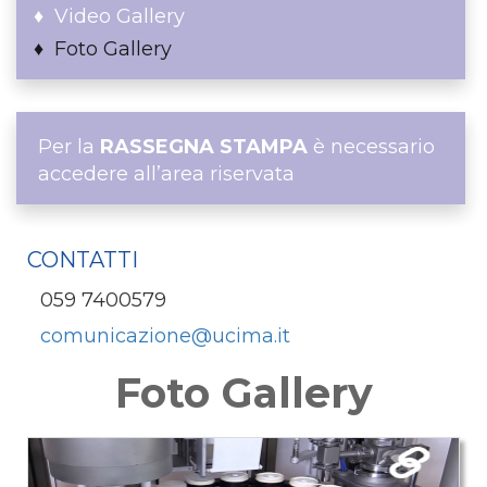
Video Gallery
Foto Gallery
Per la
RASSEGNA STAMPA
è necessario
accedere all’area riservata
CONTATTI
059 7400579
comunicazione@ucima.it
Foto Gallery