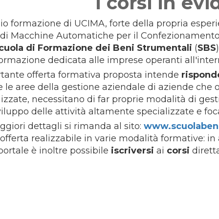
I corsi in ev
izio formazione di UCIMA, forte della propria esperi
i di Macchine Automatiche per il Confezionamento
Scuola di Formazione dei Beni Strumentali
(
SBS
formazione dedicata alle imprese operanti all'inte
tante offerta formativa proposta intende
risponde
e le aree della gestione aziendale di aziende c
zzate, necessitano di far proprie modalità di gest
viluppo delle attività altamente specializzate e foc
giori dettagli si rimanda al sito:
www.scuolabeni
a offerta realizzabile in varie modalità formative: in
ortale è inoltre possibile
iscriversi
ai
corsi
diret