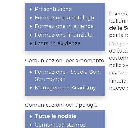
Presentazione
Il serv
Formazione a catalogo
Italian
Formazione in azienda
della 
Formazione finanziata
per la 
I corsi in evidenza
L'impor
da tutt
customi
Comunicazioni per argomento
nello s
Formazione - Scuola Beni
Per mag
Strumentali
l'inter
Management Academy
nuovo p
Comunicazioni per tipologia
Tutte le notizie
Comunicati stampa