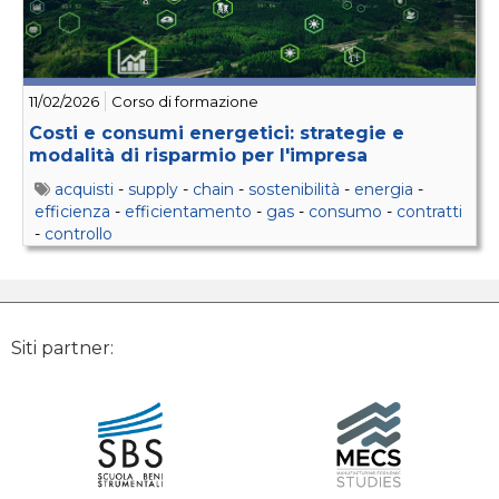
11/02/2026
Corso di formazione
Costi e consumi energetici: strategie e
modalità di risparmio per l'impresa
acquisti
-
supply
-
chain
-
sostenibilità
-
energia
-
efficienza
-
efficientamento
-
gas
-
consumo
-
contratti
-
controllo
Siti partner: