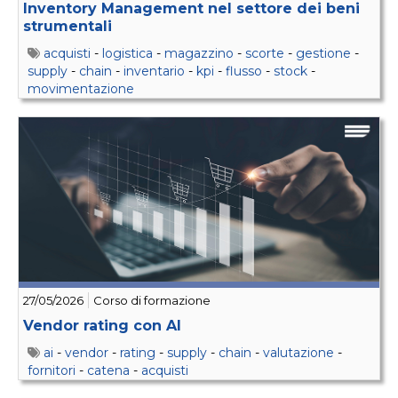
Inventory Management nel settore dei beni
strumentali
acquisti
-
logistica
-
magazzino
-
scorte
-
gestione
-
supply
-
chain
-
inventario
-
kpi
-
flusso
-
stock
-
movimentazione
27/05/2026
Corso di formazione
Vendor rating con AI
ai
-
vendor
-
rating
-
supply
-
chain
-
valutazione
-
fornitori
-
catena
-
acquisti