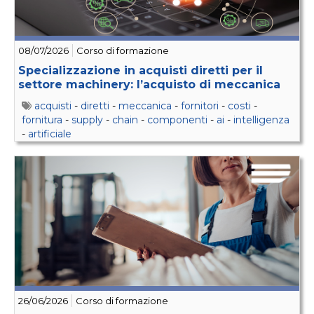
08/07/2026
Corso di formazione
Specializzazione in acquisti diretti per il
settore machinery: l’acquisto di meccanica
acquisti
-
diretti
-
meccanica
-
fornitori
-
costi
-
fornitura
-
supply
-
chain
-
componenti
-
ai
-
intelligenza
-
artificiale
26/06/2026
Corso di formazione