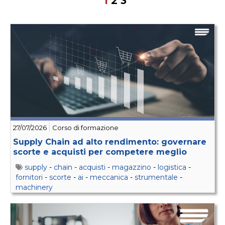
1
2
3
27/07/2026
Corso di formazione
Supply Chain ad alto rendimento: governare
scorte e acquisti per competere meglio
supply
-
chain
-
acquisti
-
magazzino
-
logistica
-
fornitori
-
scorte
-
ai
-
meccanica
-
strumentale
-
machinery