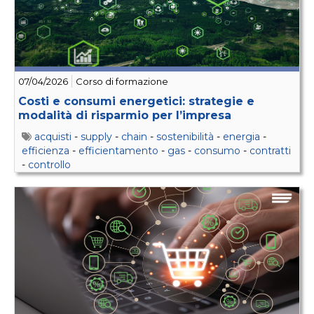
07/04/2026
Corso di formazione
Costi e consumi energetici: strategie e
modalità di risparmio per l’impresa
acquisti
-
supply
-
chain
-
sostenibilità
-
energia
-
efficienza
-
efficientamento
-
gas
-
consumo
-
contratti
-
controllo