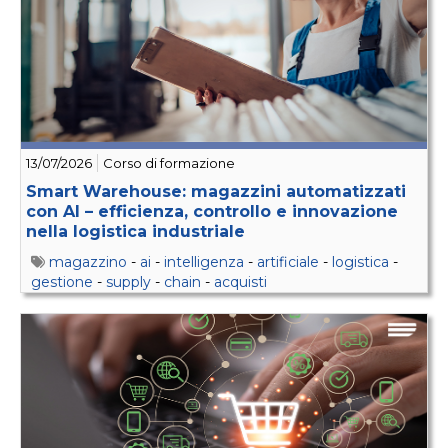
13/07/2026
Corso di formazione
Smart Warehouse: magazzini automatizzati
con AI – efficienza, controllo e innovazione
nella logistica industriale
magazzino
-
ai
-
intelligenza
-
artificiale
-
logistica
-
gestione
-
supply
-
chain
-
acquisti