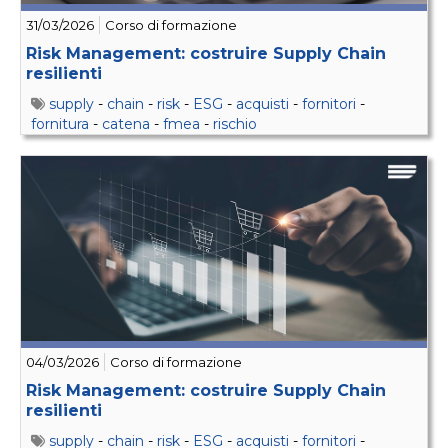
31/03/2026
Corso di formazione
Risk Management: costruire Supply Chain
resilienti
supply
-
chain
-
risk
-
ESG
-
acquisti
-
fornitori
-
fornitura
-
catena
-
fmea
-
rischio
04/03/2026
Corso di formazione
Risk Management: costruire Supply Chain
resilienti
supply
-
chain
-
risk
-
ESG
-
acquisti
-
fornitori
-