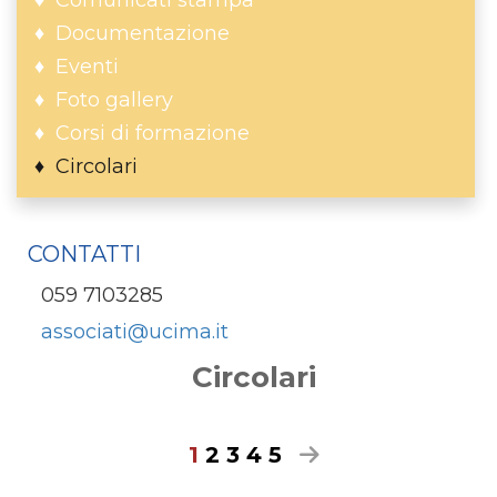
Documentazione
Eventi
Foto gallery
Corsi di formazione
Circolari
CONTATTI
059 7103285
associati@ucima.it
Circolari
1
2
3
4
5