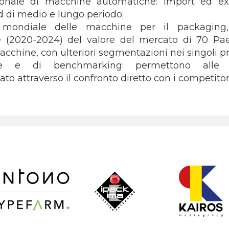
onale di macchine automatiche: import ed expo
d di medio e lungo periodo;
o mondiale delle macchine per il packaging,
e (2020-2024) del valore del mercato di 70 Paes
i macchine, con ulteriori segmentazioni nei singoli 
ive e di benchmarking: permettono alle a
to attraverso il confronto diretto con i competitor