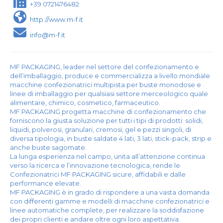
+39 0721476482
http://www.m-f.it
info@m-f.it
MF PACKAGING, leader nel settore del confezionamento e
dell’imballaggio, produce e commercializza a livello mondiale
macchine confezionatrici multipista per buste monodose e
linee di imballaggio per qualsiasi settore merceologico quale
alimentare, chimico, cosmetico, farmaceutico.
MF PACKAGING progetta macchine di confezionamento che
forniscono la giusta soluzione per tutti i tipi di prodotti: solidi,
liquidi, polverosi, granulari, cremosi, gel e pezzi singoli, di
diversa tipologia, in buste saldate 4 lati, 3 lati, stick-pack, strip e
anche buste sagomate.
La lunga esperienza nel campo, unita all’attenzione continua
verso la ricerca e l’innovazione tecnologica, rende le
Confezionatrici MF PACKAGING sicure, affidabili e dalle
performance elevate.
MF PACKAGING è in grado di rispondere a una vasta domanda
con differenti gamme e modelli di macchine confezionatrici e
linee automatiche complete, per realizzare la soddisfazione
dei propri clienti e andare oltre ogni loro aspettativa.