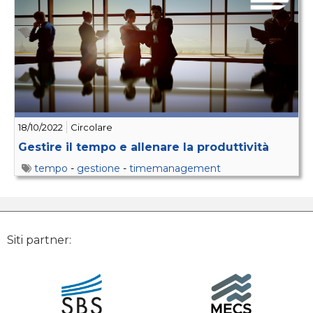
18/10/2022
Circolare
Gestire il tempo e allenare la produttività
tempo
-
gestione
-
timemanagement
Siti partner: