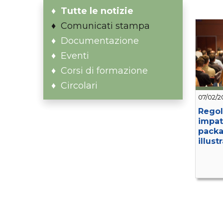
Tutte le notizie
Comunicati stampa
Documentazione
Eventi
Corsi di formazione
Circolari
07/02/2
Regol
impatt
packa
illust