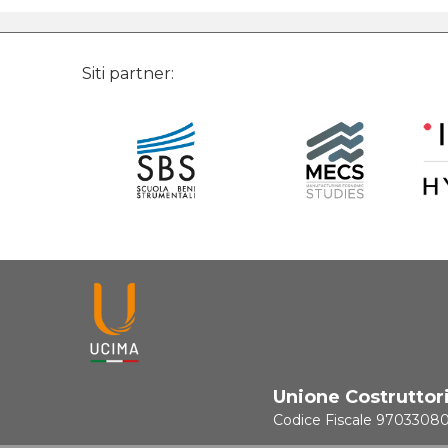
Siti partner:
Unione Costruttor
Codice Fiscale 9703308