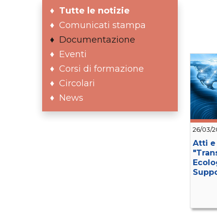
Tutte le notizie
Comunicati stampa
Documentazione
Eventi
Corsi di formazione
Circolari
News
26/03/2
Atti 
"Tran
Ecolo
Suppo