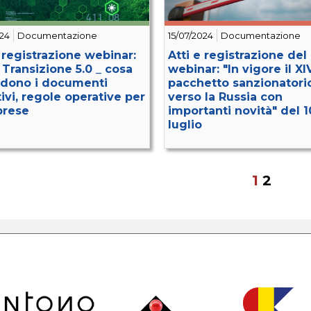
024
Documentazione
15/07/2024
Documentazione
e registrazione webinar:
Atti e registrazione del
 Transizione 5.0 _ cosa
webinar: "In vigore il XI
dono i documenti
pacchetto sanzionatori
tivi, regole operative per
verso la Russia con
prese
importanti novità" del 1
luglio
1
2