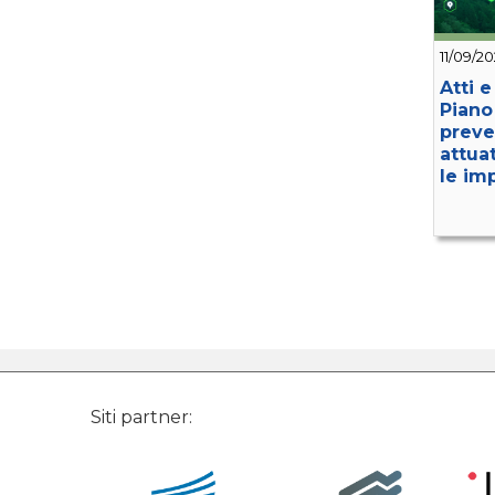
11/09/2
Atti 
Piano
preve
attua
le im
Siti partner: