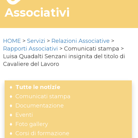
Associativi
HOME
>
Servizi
>
Relazioni Associative
>
Rapporti Associativi
> Comunicati stampa >
Luisa Quadalti Senzani insignita del titolo di
Cavaliere del Lavoro
Tutte le notizie
Comunicati stampa
Documentazione
Eventi
Foto gallery
Corsi di formazione