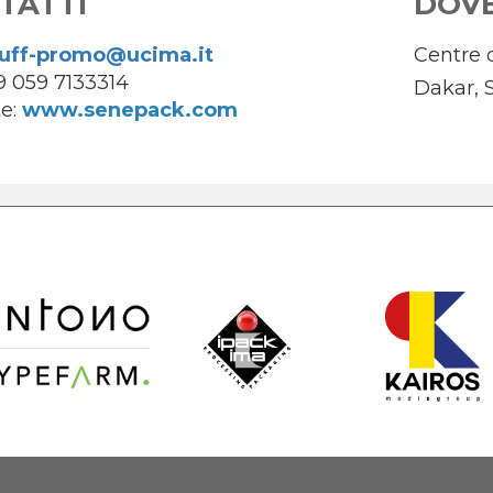
TATTI
DOV
uff-promo@ucima.it
Centre 
39 059 7133314
Dakar, 
e:
www.senepack.com